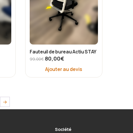
Fauteuil de bureau Actiu STAY
80,00
€
99,00
€
Ajouter au devis
→
Société