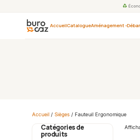
Économ
Accueil
Catalogue
Aménagement
Débar
Accueil
/
Sièges
/ Fauteuil Ergonomique
Catégories de
Affich
produits