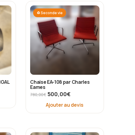
♻ Seconde vie
INGAL
Chaise EA-108 par Charles
Eames
500,00
€
780,00
€
Ajouter au devis