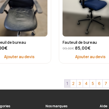
euil de bureau
Fauteuil de bureau
00
€
85,00
€
99,00
€
Ajouter au devis
Ajouter au devis
1
2
3
4
5
6
7
gories
Nos marques
Aide