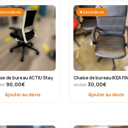
Seconde vie
♻ Seconde vie
se de bureau ACTIU Stay
Chaise de bureau IKEA F
90,00
€
30,00
€
00
€
40,00
€
Ajouter au devis
Ajouter au devis