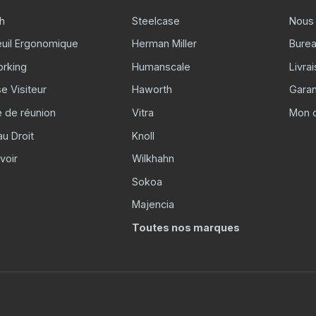
h
Steelcase
Nous 
euil Ergonomique
Herman Miller
Burea
rking
Humanscale
Livra
e Visiteur
Haworth
Garan
e de réunion
Vitra
Mon 
u Droit
Knoll
voir
Wilkhahn
Sokoa
Majencia
Toutes nos marques