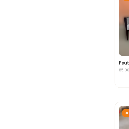
Faut
85,0
♻ 