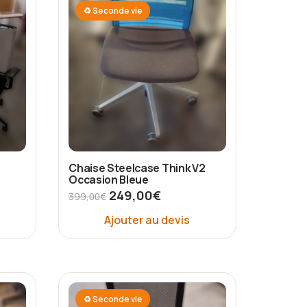
♻ Seconde vie
Chaise Steelcase Think V2
Occasion Bleue
249,00
€
399,00
€
Ajouter au devis
♻ Seconde vie