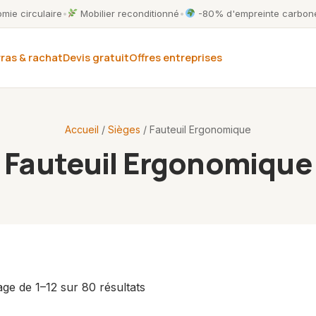
ie circulaire
•
Mobilier reconditionné
•
-80% d'empreinte carbone
ras & rachat
Devis gratuit
Offres entreprises
Accueil
/
Sièges
/ Fauteuil Ergonomique
Fauteuil Ergonomique
age de 1–12 sur 80 résultats