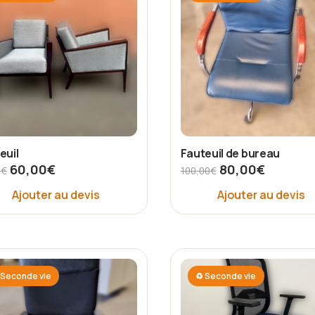
euil
Fauteuil de bureau
60,00
€
80,00
€
0
€
100,00
€
Ajouter au devis
Ajouter au devis
Seconde vie
♻ Seconde vie