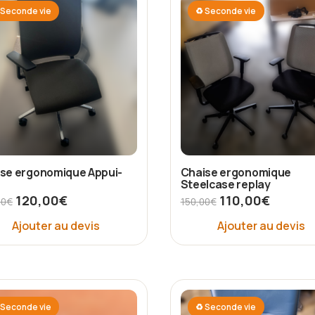
Seconde vie
♻ Seconde vie
se ergonomique Appui-
Chaise ergonomique
Steelcase replay
120,00
€
110,00
€
00
€
150,00
€
Ajouter au devis
Ajouter au devis
Seconde vie
♻ Seconde vie