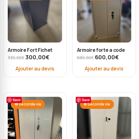
Armoire Fort Fichet
Armoire forte a code
300,00
€
600,00
€
330,00
€
680,00
€
Ajouter au devis
Ajouter au devis
Save
Save
♻ Seconde vie
♻ Seconde vie