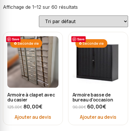
Affichage de 1–12 sur 60 résultats
Save
Save
♻ Seconde vie
♻ Seconde vie
Armoire à clapet avec
Armoire basse de
du casier
bureau d’occasion
80,00
€
60,00
€
125,00
€
90,00
€
Ajouter au devis
Ajouter au devis