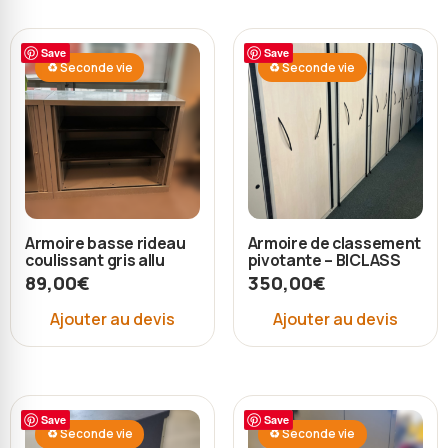
Save
Save
♻ Seconde vie
♻ Seconde vie
Armoire basse rideau
Armoire de classement
coulissant gris allu
pivotante – BICLASS
89,00
€
350,00
€
Ajouter au devis
Ajouter au devis
Save
Save
♻ Seconde vie
♻ Seconde vie