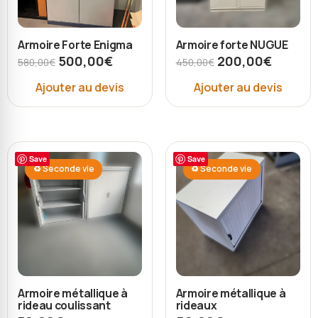
Armoire Forte Enigma
Armoire forte NUGUE
500,00
€
200,00
€
580,00
€
450,00
€
Ajouter au devis
Ajouter au devis
Save
Save
♻ Seconde vie
♻ Seconde vie
Armoire métallique à
Armoire métallique à
rideau coulissant
rideaux