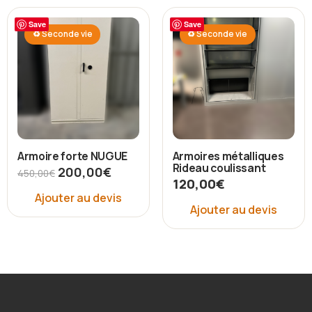
Save
Save
♻ Seconde vie
♻ Seconde vie
Armoire forte NUGUE
Armoires métalliques
Rideau coulissant
200,00
€
450,00
€
120,00
€
Ajouter au devis
Ajouter au devis