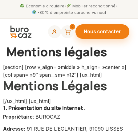
Économie circulaire
•
Mobilier reconditionné
•
-80% d'empreinte carbone vs neuf
0
Nous contacter
Mentions légales
[section] [row v_align= »middle » h_align= »center »]
[col span= »9″ span__sm= »12″] [ux_html]
Mentions Légales
[/ux_html] [ux_html]
1. Présentation du site internet.
Propriétaire
: BUROCAZ
Adresse:
91 RUE DE L’EGLANTIER, 91090 LISSES