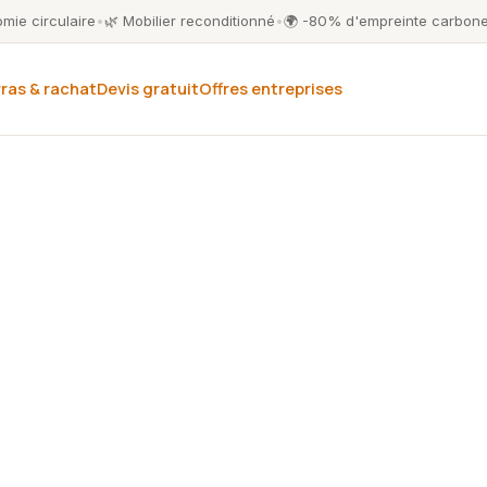
mie circulaire
•
🌿 Mobilier reconditionné
•
🌍 -80% d'empreinte carbone
ras & rachat
Devis gratuit
Offres entreprises