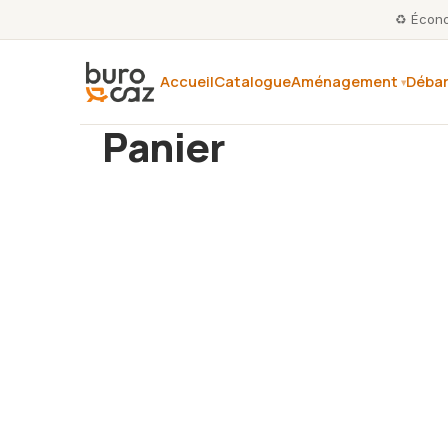
♻️ Écono
Accueil
Catalogue
Aménagement
Débar
Panier