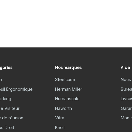
gories
Nos marques
Aide
h
Steelcase
Nous 
euil Ergonomique
Herman Miller
Burea
rking
Humanscale
Livra
e Visiteur
Haworth
Garan
e de réunion
Vitra
Mon 
u Droit
Knoll