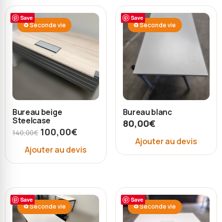
Save
Save
♻ Seconde vie
♻ Seconde vie
Bureau beige
Bureau blanc
Steelcase
80,00
€
100,00
€
140,00
€
Ajouter au devis
Ajouter au devis
Save
Save
♻ Seconde vie
♻ Seconde vie