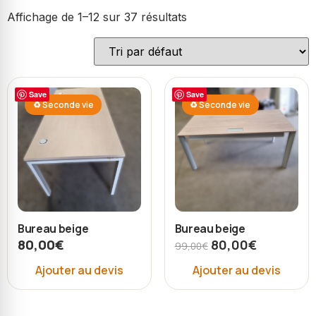
Affichage de 1–12 sur 37 résultats
Save
Save
♻ Seconde vie
♻ Seconde vie
Bureau beige
Bureau beige
80,00
€
80,00
€
99,00
€
Ajouter au devis
Ajouter au devis