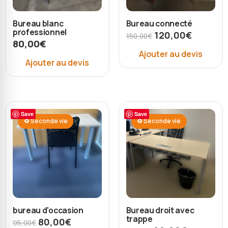
Bureau blanc
Bureau connecté
professionnel
120,00
€
150,00
€
80,00
€
Ajouter au devis
Ajouter au devis
Save
Save
♻ Seconde vie
♻ Seconde vie
bureau d’occasion
Bureau droit avec
trappe
80,00
€
95,00
€