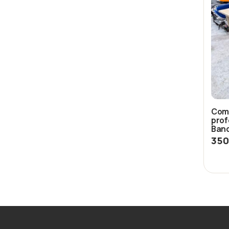
Comp
prof
Banq
350