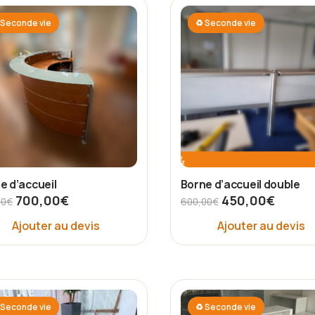
Seconde vie
♻ Seconde vie
e d’accueil
Borne d’accueil double
700,00
€
450,00
€
00
€
600,00
€
Ajouter au devis
Ajouter au devis
Seconde vie
♻ Seconde vie