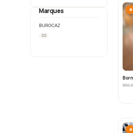
Marques
♻ 
BUROCAZ
(2)
Born
850,
♻ 