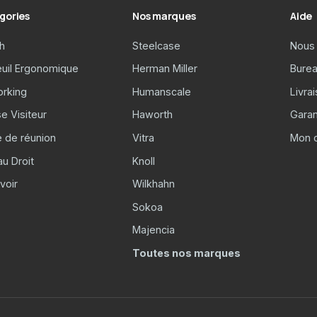
gories
Nos marques
Aide
h
Steelcase
Nous 
euil Ergonomique
Herman Miller
Burea
rking
Humanscale
Livra
e Visiteur
Haworth
Garan
e de réunion
Vitra
Mon 
u Droit
Knoll
voir
Wilkhahn
Sokoa
Majencia
Toutes nos marques