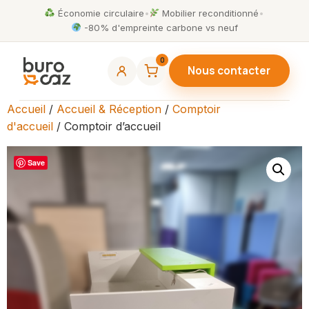
Économie circulaire
•
Mobilier reconditionné
•
-80% d'empreinte carbone vs neuf
0
Nous contacter
Accueil
/
Accueil & Réception
/
Comptoir
d'accueil
/ Comptoir d’accueil
Save