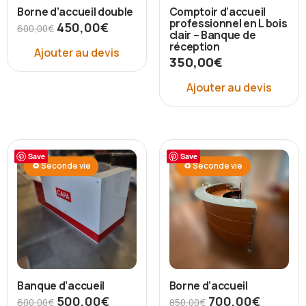
Borne d’accueil double
Comptoir d’accueil
professionnel en L bois
450,00
€
600,00
€
clair – Banque de
réception
Ajouter au devis
350,00
€
Ajouter au devis
Save
Save
♻ Seconde vie
♻ Seconde vie
Banque d’accueil
Borne d’accueil
500,00
€
700,00
€
600,00
€
850,00
€