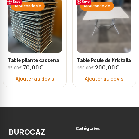
Save
Save
♻ Seconde vie
♻ Seconde vie
Table pliante cassena
Table Poule de Kristalia
70,00
€
200,00
€
85,00
€
260,00
€
Ajouter au devis
Ajouter au devis
Catégories
BUROCAZ