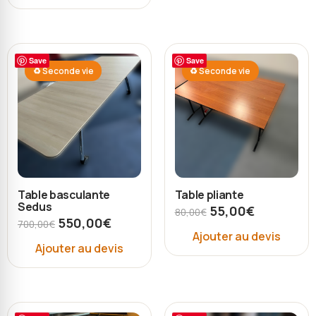
Save
Save
♻ Seconde vie
♻ Seconde vie
Table basculante
Table pliante
Sedus
55,00
€
80,00
€
550,00
€
700,00
€
Ajouter au devis
Ajouter au devis