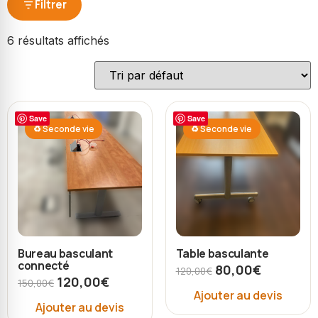
Filtrer
6 résultats affichés
Save
Save
♻ Seconde vie
♻ Seconde vie
Bureau basculant
Table basculante
connecté
80,00
€
120,00
€
120,00
€
150,00
€
Ajouter au devis
Ajouter au devis