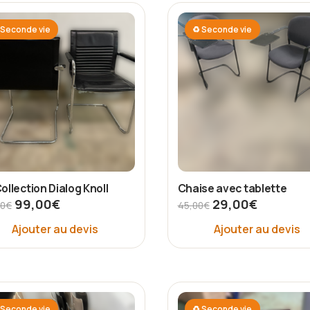
Seconde vie
♻ Seconde vie
Collection Dialog Knoll
Chaise avec tablette
99,00
€
29,00
€
00
€
45,00
€
Ajouter au devis
Ajouter au devis
Seconde vie
♻ Seconde vie