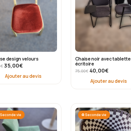
se design velours
Chaise noir avec tablette
écritoire
35,00
€
0
€
40,00
€
75,00
€
Ajouter au devis
Ajouter au devis
Seconde vie
♻ Seconde vie