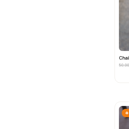
Chai
50,0
♻ 