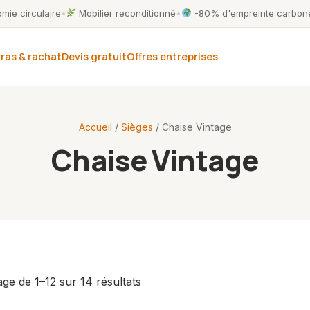
ie circulaire
•
Mobilier reconditionné
•
-80% d'empreinte carbone
ras & rachat
Devis gratuit
Offres entreprises
Accueil
/
Sièges
/ Chaise Vintage
Chaise Vintage
age de 1–12 sur 14 résultats