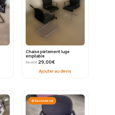
Chaise piétement luge
empilable
29,00
€
55,00
€
Ajouter au devis
♻ Seconde vie