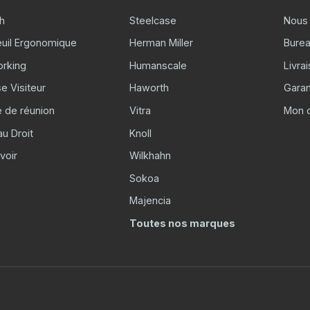
h
Steelcase
Nous 
euil Ergonomique
Herman Miller
Burea
rking
Humanscale
Livra
e Visiteur
Haworth
Garan
e de réunion
Vitra
Mon 
u Droit
Knoll
voir
Wilkhahn
Sokoa
Majencia
Toutes nos marques