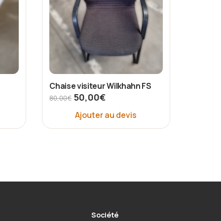
Chaise visiteur Wilkhahn FS
50,00
€
80,00
€
Ajouter au devis
Société