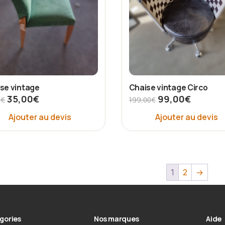
se vintage
Chaise vintage Circo
35,00
€
99,00
€
0
€
199,00
€
Ajouter au devis
Ajouter au devis
1
2
→
gories
Nos marques
Aide