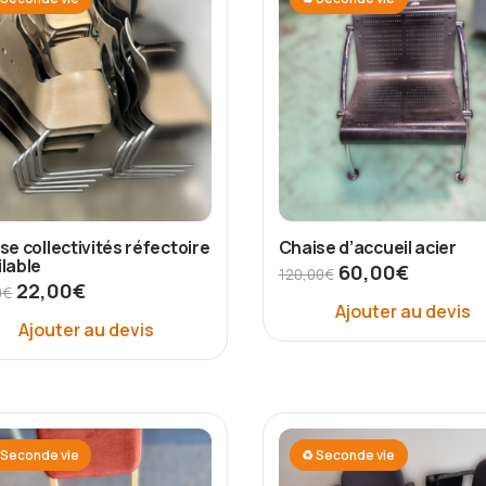
se collectivités réfectoire
Chaise d’accueil acier
lable
60,00
€
120,00
€
22,00
€
0
€
Ajouter au devis
Ajouter au devis
Seconde vie
♻ Seconde vie