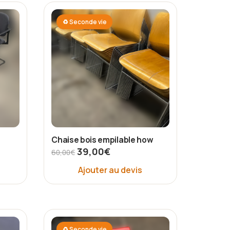
♻ Seconde vie
Chaise bois empilable how
39,00
€
60,00
€
Ajouter au devis
♻ Seconde vie