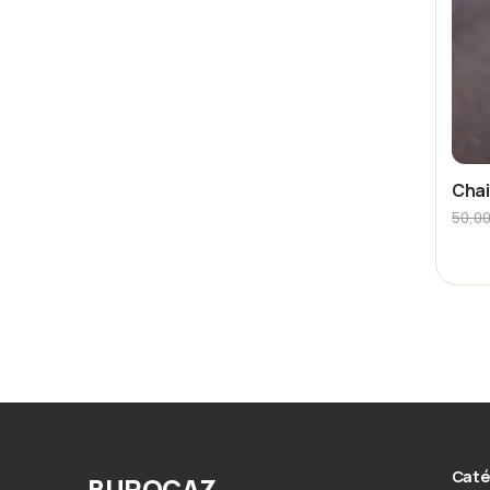
Chai
50,0
Caté
BUROCAZ