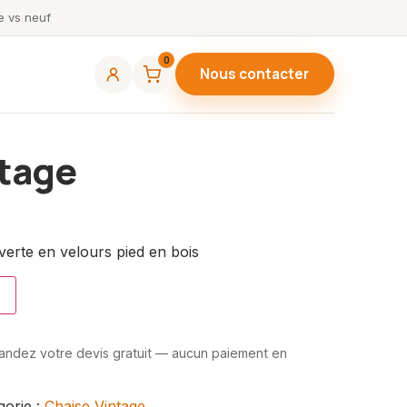
 vs neuf
0
Nous contacter
ntage
verte en velours pied en bois
s
mandez votre devis gratuit — aucun paiement en
gorie :
Chaise Vintage