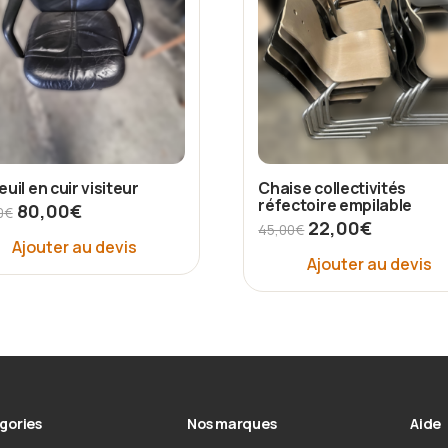
uil en cuir visiteur
Chaise collectivités
réfectoire empilable
80,00
€
0
€
22,00
€
45,00
€
Ajouter au devis
Ajouter au devis
gories
Nos marques
Aide