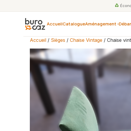
Économ
Accueil
Catalogue
Aménagement
Débar
Accueil
/
Sièges
/
Chaise Vintage
/ Chaise vin