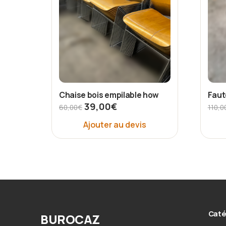
Chaise bois empilable how
Faute
39,00
€
60,00
€
110,0
Ajouter au devis
Caté
BUROCAZ