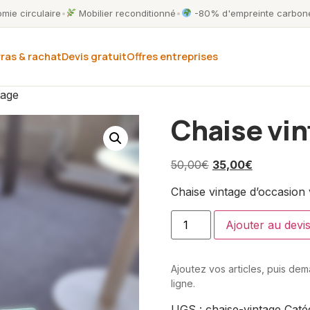
ie circulaire
•
Mobilier reconditionné
•
-80% d'empreinte carbone
ras & rachat
Devis gratuit
Offres entreprises
tage
Chaise vi
50,00
€
35,00
€
Chaise vintage d’occasion 
Ajouter au devi
Ajoutez vos articles, puis de
ligne.
UGS :
chaise-vintage
Caté