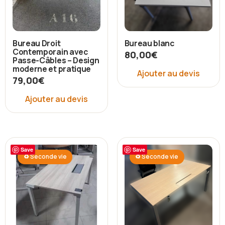
Bureau Droit
Bureau blanc
Contemporain avec
80,00
€
Passe-Câbles – Design
moderne et pratique
Ajouter au devis
79,00
€
Ajouter au devis
Save
Save
♻ Seconde vie
♻ Seconde vie