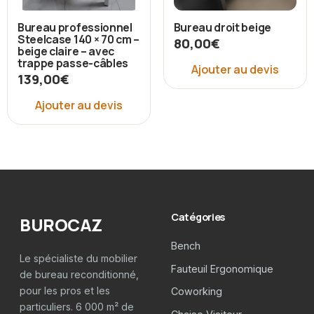
Bureau professionnel
Bureau droit beige
Steelcase 140 × 70 cm –
80,00
€
beige claire – avec
trappe passe-câbles
Ajouter au devis
139,00
€
Ajouter au devis
Catégories
BUROCAZ
Bench
Le spécialiste du mobilier
Fauteuil Ergonomique
de bureau reconditionné,
pour les pros et les
Coworking
particuliers. 6 000 m² de