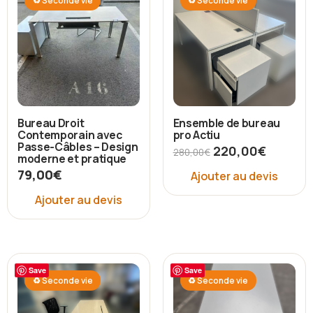
♻ Seconde vie
♻ Seconde vie
Bureau Droit
Ensemble de bureau
Contemporain avec
pro Actiu
Passe-Câbles – Design
220,00
€
280,00
€
moderne et pratique
79,00
€
Ajouter au devis
Ajouter au devis
Save
Save
♻ Seconde vie
♻ Seconde vie