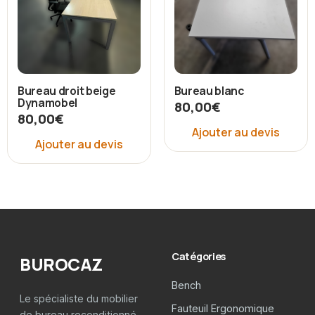
Bureau droit beige
Bureau blanc
Dynamobel
80,00
€
80,00
€
Ajouter au devis
Ajouter au devis
Catégories
BUROCAZ
Bench
Le spécialiste du mobilier
Fauteuil Ergonomique
de bureau reconditionné,