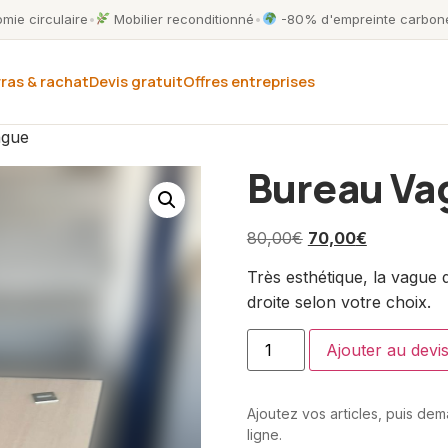
ie circulaire
•
Mobilier reconditionné
•
-80% d'empreinte carbone
ras & rachat
Devis gratuit
Offres entreprises
ague
Bureau Va
80,00
€
70,00
€
Très esthétique, la vague
droite selon votre choix.
Ajouter au devi
Ajoutez vos articles, puis de
ligne.