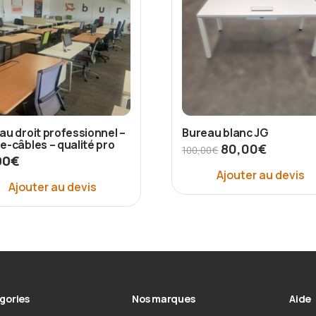
au droit professionnel –
Bureau blanc JG
e-câbles – qualité pro
80,00
€
100,00
€
00
€
Ajouter au devis
Ajouter au devis
gories
Nos marques
Aide