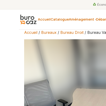
Économ
Accueil
Catalogue
Aménagement
Débar
Accueil
/
Bureaux
/
Bureau Droit
/ Bureau V