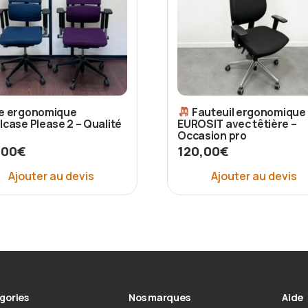
e ergonomique
Fauteuil ergonomique
lcase Please 2 – Qualité
EUROSIT avec têtière –
Occasion pro
,00
€
120,00
€
Ajouter au devis
Ajouter au devis
gories
Nos marques
Aide