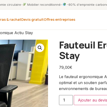
ie circulaire
•
Mobilier reconditionné
•
-80% d'empreinte carbone
ras & rachat
Devis gratuit
Offres entreprises
nomique Actiu Stay
Fauteuil 
Stay
79,00
€
Le fauteuil ergonomique A
optimal et un soutien parfa
environnements de bureau,
Ajouter au devi