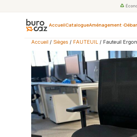
Économ
Accueil
Catalogue
Aménagement
Débar
Accueil
/
Sièges
/
FAUTEUIL
/ Fauteuil Ergo