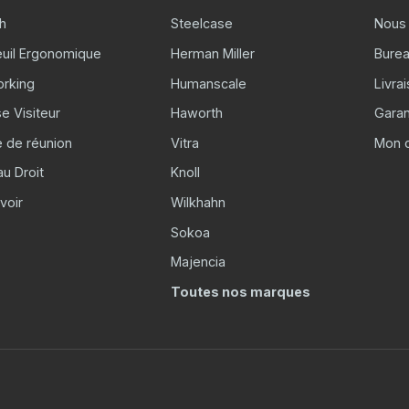
h
Steelcase
Nous 
euil Ergonomique
Herman Miller
Burea
rking
Humanscale
Livra
e Visiteur
Haworth
Garan
e de réunion
Vitra
Mon 
u Droit
Knoll
voir
Wilkhahn
Sokoa
Majencia
Toutes nos marques