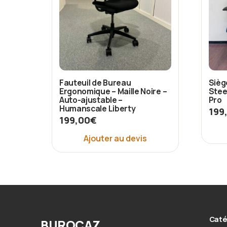
Fauteuil de Bureau
Sièg
Ergonomique – Maille Noire –
Stee
Auto-ajustable –
Pro
Humanscale Liberty
199
199,00
€
Ajouter au devis
Caté
BUROCAZ