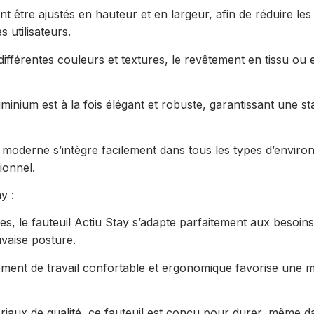
 être ajustés en hauteur et en largeur, afin de réduire les 
 utilisateurs.
ifférentes couleurs et textures, le revêtement en tissu ou 
nium est à la fois élégant et robuste, garantissant une stab
 moderne s’intègre facilement dans tous les types d’envir
ionnel.
y :
s, le fauteuil Actiu Stay s’adapte parfaitement aux besoins
uvaise posture.
ement de travail confortable et ergonomique favorise une m
riaux de qualité, ce fauteuil est conçu pour durer, même d