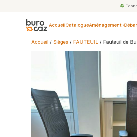
Économ
Accueil
Catalogue
Aménagement
Débar
Accueil
/
Sièges
/
FAUTEUIL
/ Fauteuil de B