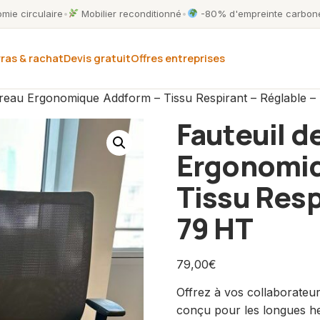
ie circulaire
•
Mobilier reconditionné
•
-80% d'empreinte carbone
ras & rachat
Devis gratuit
Offres entreprises
ureau Ergonomique Addform – Tissu Respirant – Réglable –
Fauteuil d
Ergonomiq
Tissu Resp
79 HT
79,00
€
Offrez à vos collaborateu
conçu pour les longues he