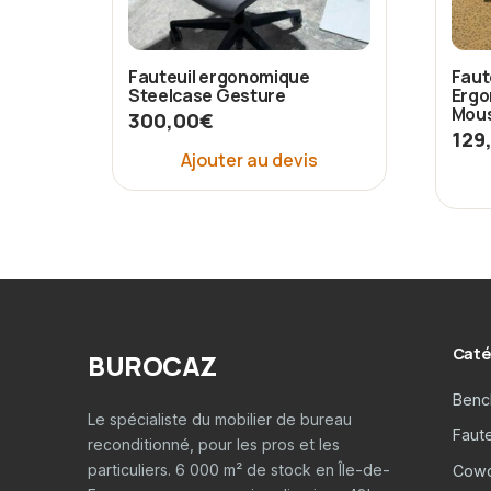
Fauteuil ergonomique
Faut
Steelcase Gesture
Ergo
Mous
300,00
€
129
Ajouter au devis
Caté
BUROCAZ
Benc
Le spécialiste du mobilier de bureau
Faut
reconditionné, pour les pros et les
particuliers. 6 000 m² de stock en Île-de-
Cowo