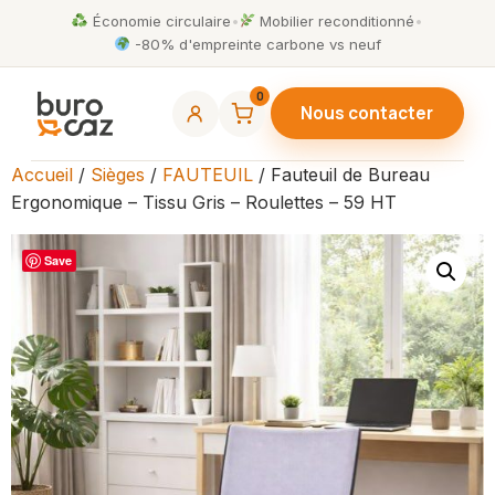
Économie circulaire
•
Mobilier reconditionné
•
-80% d'empreinte carbone vs neuf
0
Nous contacter
Accueil
/
Sièges
/
FAUTEUIL
/ Fauteuil de Bureau
Ergonomique – Tissu Gris – Roulettes – 59 HT
Save