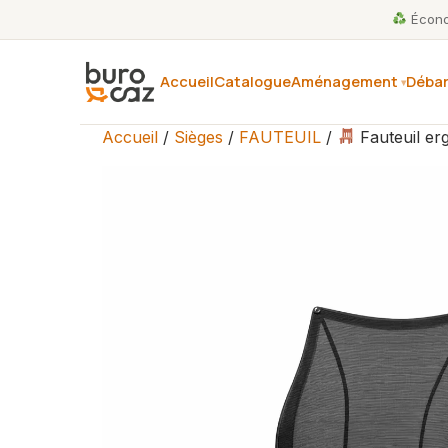
Économ
Accueil
Catalogue
Aménagement
Débar
Accueil
/
Sièges
/
FAUTEUIL
/
Fauteuil er