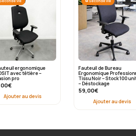
Seconde vie
♻ Seconde vie
Fauteuil de Bureau
uteuil ergonomique
Ergonomique Professionn
SIT avec têtière –
Tissu Noir – Stock 100 un
sion pro
– Déstockage
,00
€
59,00
€
Ajouter au devis
Ajouter au devis