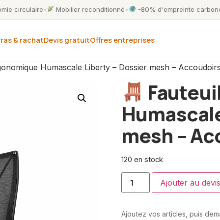
ie circulaire
•
Mobilier reconditionné
•
-80% d'empreinte carbone
ras & rachat
Devis gratuit
Offres entreprises
gonomique Humascale Liberty – Dossier mesh – Accoudoirs
Fauteui
Humascale 
mesh – Ac
120 en stock
Ajouter au devi
Ajoutez vos articles, puis de