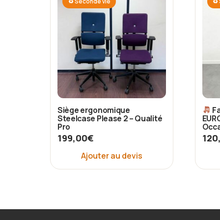
♻ Seconde vie
♻ 
Siège ergonomique
Fa
Steelcase Please 2 – Qualité
EURO
Pro
Occa
199,00
€
120
Ajouter au devis