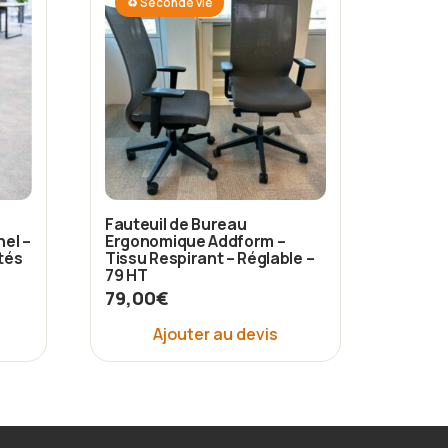
♻ Seconde vie
Fauteuil de Bureau
el –
Ergonomique Addform –
ités
Tissu Respirant – Réglable –
79 HT
79,00
€
Ajouter au devis