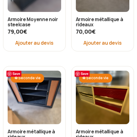
Armoire Moyenne noir
Armoire métallique à
steelcase
rideaux
79,00
€
70,00
€
Ajouter au devis
Ajouter au devis
Save
Save
♻ Seconde vie
♻ Seconde vie
Armoire métallique à
Armoire métallique à
rideaux
rideaux