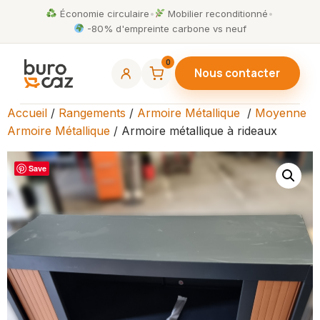
Économie circulaire
•
Mobilier reconditionné
•
-80% d'empreinte carbone vs neuf
0
Nous contacter
Accueil
/
Rangements
/
Armoire Métallique
/
Moyenne
Armoire Métallique
/ Armoire métallique à rideaux
Save