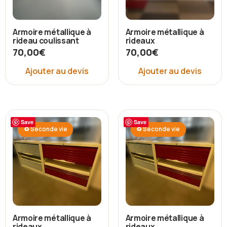
Armoire métallique à
Armoire métallique à
rideau coulissant
rideaux
70,00
€
70,00
€
Ajouter au devis
Ajouter au devis
Save
Save
♻ Seconde vie
♻ Seconde vie
Armoire métallique à
Armoire métallique à
rideaux
rideaux