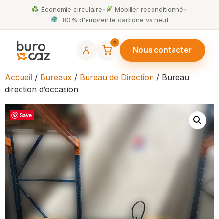
Économie circulaire
•
Mobilier reconditionné
•
-80% d'empreinte carbone vs neuf
0
Nous contacter
Accueil
/
Bureaux
/
Bureau de Direction
/ Bureau
direction d’occasion
Save