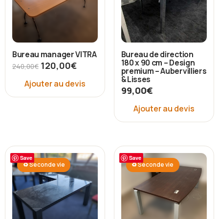
Bureau manager VITRA
Bureau de direction
180 x 90 cm – Design
120,00
€
240,00
€
premium – Aubervilliers
& Lisses
Ajouter au devis
99,00
€
Ajouter au devis
Save
Save
♻ Seconde vie
♻ Seconde vie