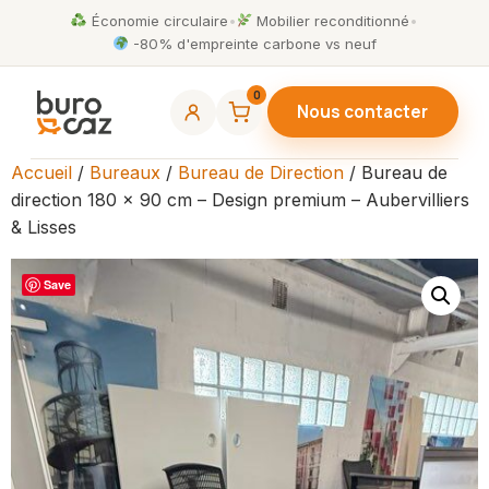
Économie circulaire
•
Mobilier reconditionné
•
-80% d'empreinte carbone vs neuf
0
Nous contacter
Accueil
/
Bureaux
/
Bureau de Direction
/ Bureau de
direction 180 x 90 cm – Design premium – Aubervilliers
& Lisses
Save