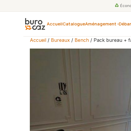
Économ
Accueil
Catalogue
Aménagement
Débar
Accueil
/
Bureaux
/
Bench
/ Pack bureau + fa