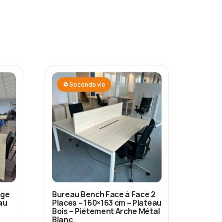
♻ Seconde vie
ige
Bureau Bench Face à Face 2
au
Places – 160×163 cm – Plateau
Bois – Piétement Arche Métal
Blanc