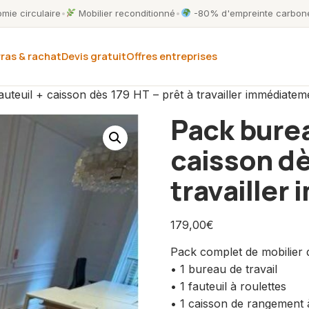
ie circulaire
•
Mobilier reconditionné
•
-80% d'empreinte carbone
ras & rachat
Devis gratuit
Offres entreprises
uteuil + caisson dès 179 HT – prêt à travailler immédiatem
Pack burea
caisson dè
travaille
179,00
€
Pack complet de mobilier
• 1 bureau de travail
• 1 fauteuil à roulettes
• 1 caisson de rangement 