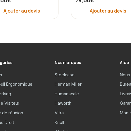
,00
€
79,00
€
Ajouter au devis
Ajouter au devis
gories
Nos marques
Aide
h
Steelcase
Nous 
euil Ergonomique
Herman Miller
Burea
rking
Humanscale
Livra
e Visiteur
Haworth
Garan
e de réunion
Vitra
Mon 
u Droit
Knoll