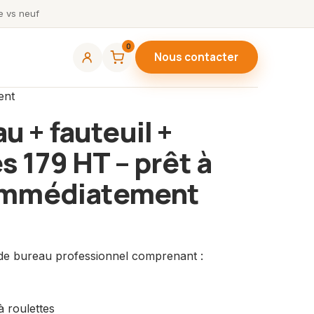
 vs neuf
0
Nous contacter
ent
u + fauteuil +
s 179 HT – prêt à
r immédiatement
 de bureau professionnel comprenant :
à roulettes