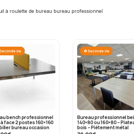
uil à roulette de bureau bureau professionnel
Seconde vie
♻ Seconde vie
au bench professionnel
Bureau professionnel be
 à face 2 postes 160×160
140×80 ou 160×80 – Plate
bilier bureau occasion
bois – Piétement métal