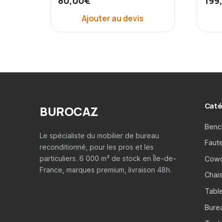
80,00
€
199
Ajouter au devis
Caté
BUROCAZ
Benc
Le spécialiste du mobilier de bureau
Faut
reconditionné, pour les pros et les
particuliers. 6 000 m² de stock en Île-de-
Cowo
France, marques premium, livraison 48h.
Chais
Tabl
Burea