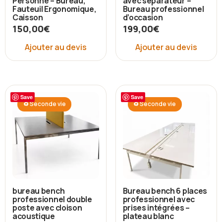
Personne – Bureau,
avec séparateur –
Fauteuil Ergonomique,
Bureau professionnel
Caisson
d’occasion
150,00
€
199,00
€
Ajouter au devis
Ajouter au devis
Save
Save
♻ Seconde vie
♻ Seconde vie
bureau bench
Bureau bench 6 places
professionnel double
professionnel avec
poste avec cloison
prises intégrées –
acoustique
plateau blanc