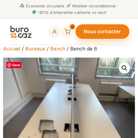
Économie circulaire
•
Mobilier reconditionné
•
-80% d'empreinte carbone vs neuf
0
Nous contacter
Accueil
/
Bureaux
/
Bench
/ Bench de 6
Save