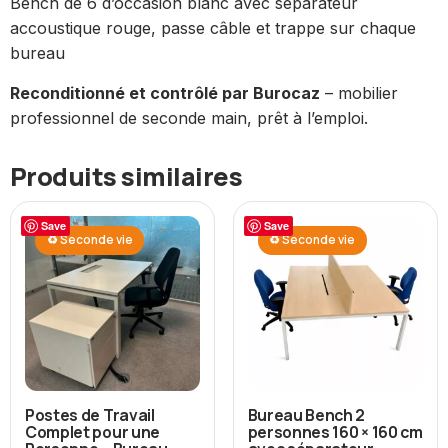
Bench de 6 d’occasion blanc avec séparateur
accoustique rouge, passe câble et trappe sur chaque
bureau
Reconditionné et contrôlé par Burocaz
– mobilier
professionnel de seconde main, prêt à l’emploi.
Produits similaires
Save
Save
♻ Seconde vie
♻ Seconde vie
Postes de Travail
Bureau Bench 2
Complet pour une
personnes 160 × 160 cm