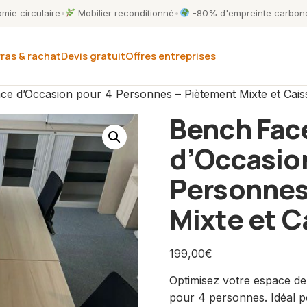
ie circulaire
•
Mobilier reconditionné
•
-80% d'empreinte carbone
ras & rachat
Devis gratuit
Offres entreprises
ce d’Occasion pour 4 Personnes – Piètement Mixte et Cais
Bench Face
d’Occasio
Personnes
Mixte et C
199,00
€
Optimisez votre espace de
pour 4 personnes. Idéal p