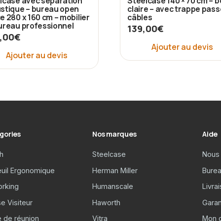
lcase avec séparation
Steelcase 140 × 70 cm – b
stique – bureau open
claire – avec trappe pass
e 280 x 160 cm – mobilier
câbles
ureau professionnel
139,00
€
,00
€
Ajouter au devis
Ajouter au devis
gories
Nos marques
Aide
h
Steelcase
Nous 
euil Ergonomique
Herman Miller
Burea
rking
Humanscale
Livra
e Visiteur
Haworth
Garan
e de réunion
Vitra
Mon 