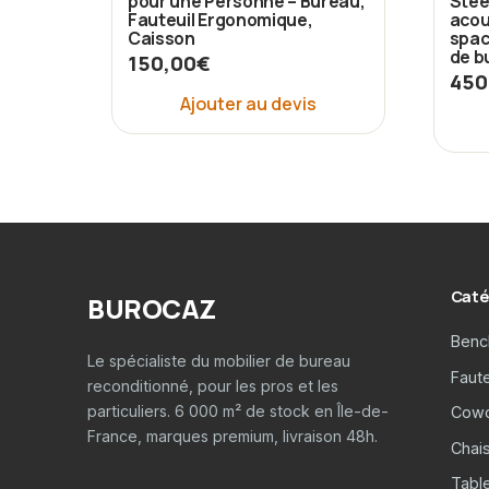
pour une Personne – Bureau,
Stee
Fauteuil Ergonomique,
acou
Caisson
spac
de b
150,00
€
450
Ajouter au devis
Caté
BUROCAZ
Benc
Le spécialiste du mobilier de bureau
Faut
reconditionné, pour les pros et les
particuliers. 6 000 m² de stock en Île-de-
Cowo
France, marques premium, livraison 48h.
Chais
Tabl