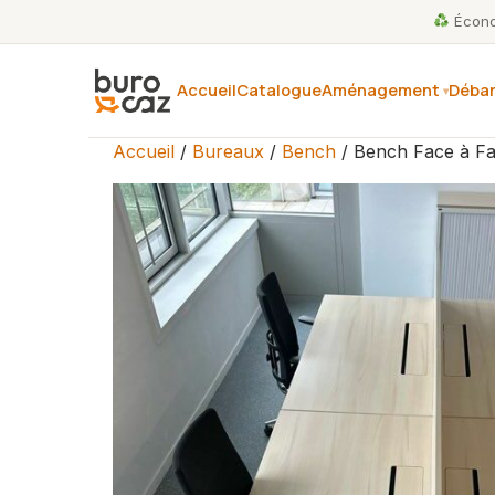
Économ
Accueil
Catalogue
Aménagement
Débar
Accueil
/
Bureaux
/
Bench
/ Bench Face à Fa