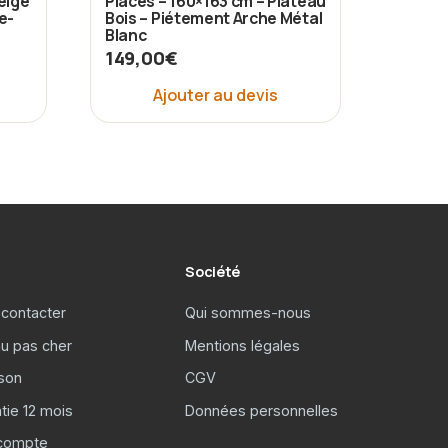
eige
Places – 160×163 cm – Plateau
e-
Bois – Piétement Arche Métal
Blanc
149,00
€
Ajouter au devis
Société
contacter
Qui sommes-nous
u pas cher
Mentions légales
ison
CGV
tie 12 mois
Données personnelles
compte