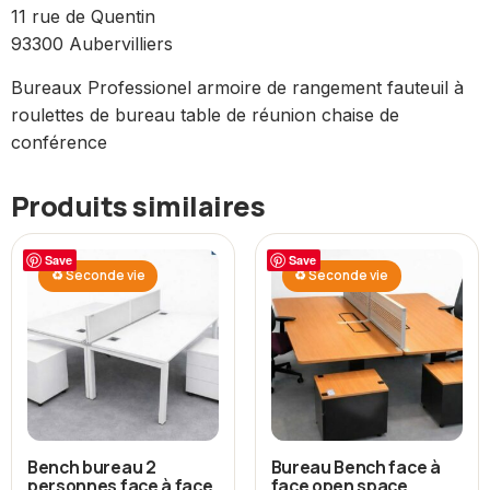
11 rue de Quentin
93300 Aubervilliers
Bureaux Professionel armoire de rangement fauteuil à
roulettes de bureau table de réunion chaise de
conférence
Produits similaires
Save
Save
♻ Seconde vie
♻ Seconde vie
Bench bureau 2
Bureau Bench face à
personnes face à face
face open space