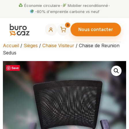
Économie circulaire
•
Mobilier reconditionné
•
-80% d'empreinte carbone vs neuf
0
Nous contacter
Accueil
/
Sièges
/
Chaise Visiteur
/ Chaise de Reunion
Sedus
Save