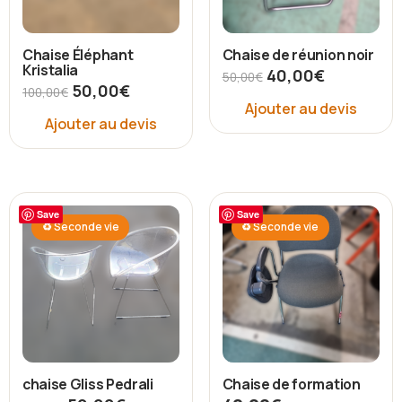
Chaise Éléphant
Chaise de réunion noir
Kristalia
40,00
€
50,00
€
50,00
€
100,00
€
Ajouter au devis
Ajouter au devis
Save
Save
♻ Seconde vie
♻ Seconde vie
chaise Gliss Pedrali
Chaise de formation