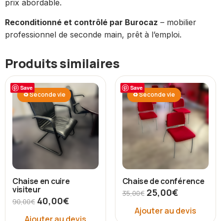
prix abordable.
Reconditionné et contrôlé par Burocaz
– mobilier
professionnel de seconde main, prêt à l’emploi.
Produits similaires
Save
Save
♻ Seconde vie
♻ Seconde vie
Chaise en cuire
Chaise de conférence
visiteur
25,00
€
35,00
€
40,00
€
90,00
€
Ajouter au devis
Ajouter au devis