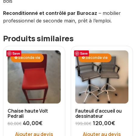
bois
Reconditionné et contrôlé par Burocaz
– mobilier
professionnel de seconde main, prêt à l’emploi.
Produits similaires
Save
Save
♻ Seconde vie
♻ Seconde vie
Chaise haute Volt
Fauteuil d’accueil ou
Pedrali
dessinateur
40,00
€
120,00
€
60,00
€
199,00
€
Ajouter au devis
Ajouter au devis