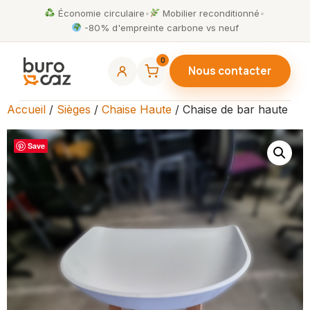
Économie circulaire
•
Mobilier reconditionné
•
-80% d'empreinte carbone vs neuf
0
Nous contacter
Accueil
/
Sièges
/
Chaise Haute
/ Chaise de bar haute
Save