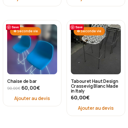
Save
Save
♻ Seconde vie
♻ Seconde vie
Chaise de bar
Tabouret Haut Design
Crassevig Blanc Made
60,00
€
90,00
€
in Italy
60,00
€
Ajouter au devis
Ajouter au devis