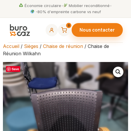
Économie circulaire
•
Mobilier reconditionné
•
-80% d'empreinte carbone vs neuf
0
Nous contacter
Accueil
/
Sièges
/
Chaise de réunion
/ Chaise de
Réunion Wilkahn
Save