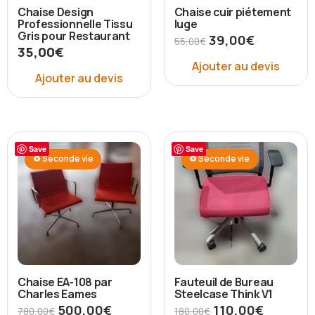
Chaise Design
Chaise cuir piétement
Professionnelle Tissu
luge
Gris pour Restaurant
39,00
€
55,00
€
35,00
€
Ajouter au devis
Ajouter au devis
Save
Save
♻ Seconde vie
♻ Seconde vie
Chaise EA-108 par
Fauteuil de Bureau
Charles Eames
Steelcase Think V1
500,00
€
110,00
€
780,00
€
180,00
€