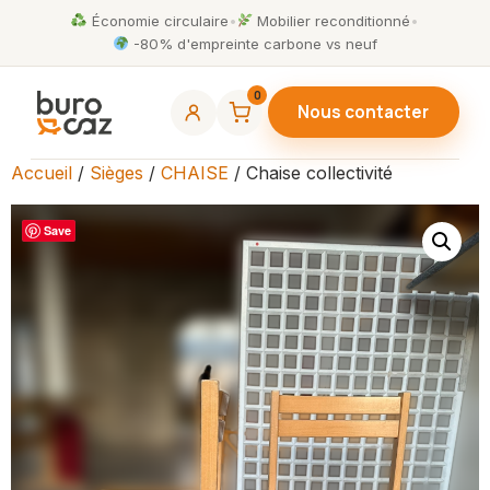
Économie circulaire
•
Mobilier reconditionné
•
-80% d'empreinte carbone vs neuf
0
Nous contacter
Accueil
/
Sièges
/
CHAISE
/ Chaise collectivité
Save