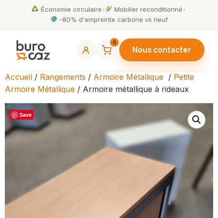
Économie circulaire
•
Mobilier reconditionné
•
-80% d'empreinte carbone vs neuf
0
Nous contacter
Accueil
/
Rangements
/
Armoire Métallique
/
Petite
Armoire Métallique
/ Armoire métallique à rideaux
Save