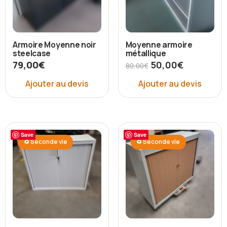
Armoire Moyenne noir
Moyenne armoire
steelcase
métallique
79,00
€
50,00
€
80,00
€
Ajouter au devis
Ajouter au devis
Save
Save
♻ Seconde vie
♻ Seconde vie