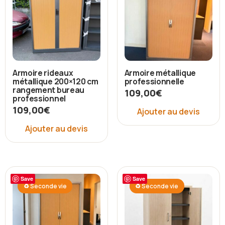
Armoire rideaux
Armoire métallique
métallique 200×120 cm
professionnelle
rangement bureau
109,00
€
professionnel
109,00
€
Ajouter au devis
Ajouter au devis
Save
Save
♻ Seconde vie
♻ Seconde vie