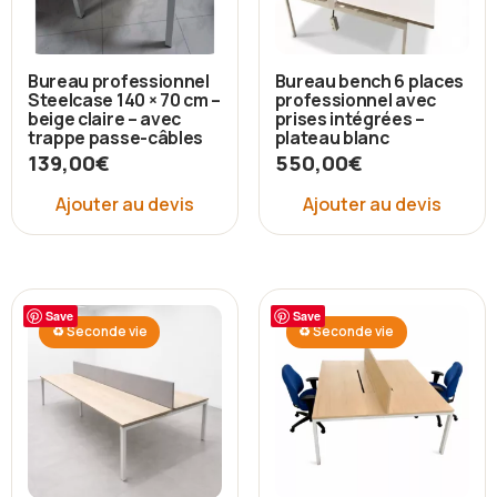
Bureau professionnel
Bureau bench 6 places
Steelcase 140 × 70 cm –
professionnel avec
beige claire – avec
prises intégrées –
trappe passe-câbles
plateau blanc
139,00
€
550,00
€
Ajouter au devis
Ajouter au devis
Save
Save
♻ Seconde vie
♻ Seconde vie