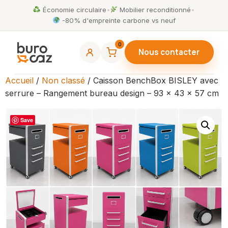
Économie circulaire
•
Mobilier reconditionné
•
-80% d'empreinte carbone vs neuf
0
Nous contacter
Accueil
/
Non classé
/ Caisson BenchBox BISLEY avec
serrure – Rangement bureau design – 93 x 43 x 57 cm
Save