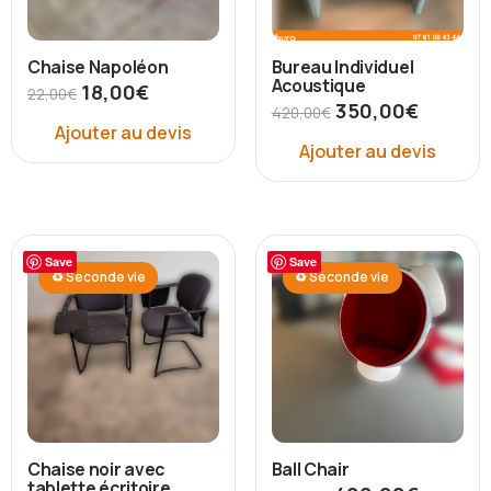
Chaise Napoléon
Bureau Individuel
Acoustique
18,00
€
22,00
€
350,00
€
420,00
€
Ajouter au devis
Ajouter au devis
Save
Save
♻ Seconde vie
♻ Seconde vie
Chaise noir avec
Ball Chair
tablette écritoire