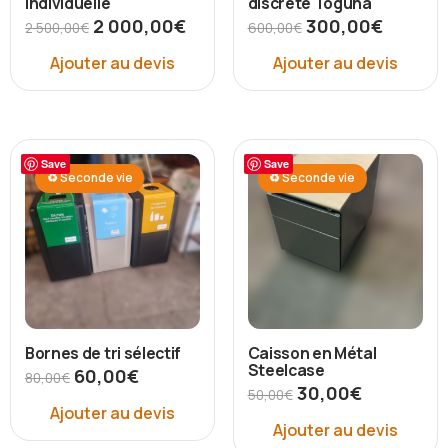
individuelle
discrète Toguna
2 000,00
€
300,00
€
2 500,00
€
600,00
€
Ajouter au devis
Ajouter au devis
Save
Save
♻ Seconde vie
♻ Seconde vie
Bornes de tri sélectif
Caisson en Métal
Steelcase
60,00
€
80,00
€
30,00
€
50,00
€
Ajouter au devis
Ajouter au devis