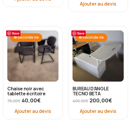
Ajouter au devis
Save
Save
♻ Seconde vie
♻ Seconde vie
Chaise noir avec
BUREAU D’ANGLE
tablette écritoire
TECNO BETA
40,00
€
200,00
€
75,00
€
400,00
€
Ajouter au devis
Ajouter au devis