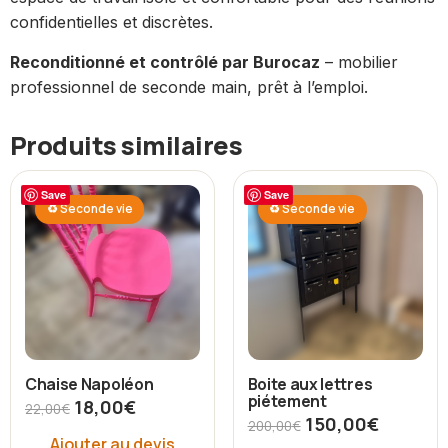
confidentielles et discrètes.
Reconditionné et contrôlé par Burocaz
– mobilier
professionnel de seconde main, prêt à l’emploi.
Produits similaires
Save
Save
♻ Seconde vie
♻ Seconde vie
Chaise Napoléon
Boite aux lettres
piétement
18,00
€
22,00
€
150,00
€
200,00
€
Ajouter au devis