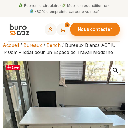
Économie circulaire
•
Mobilier reconditionné
•
-80% d'empreinte carbone vs neuf
0
Nous contacter
Accueil
/
Bureaux
/
Bench
/ Bureaux Blancs ACTIU
140cm – Idéal pour un Espace de Travail Moderne
Save