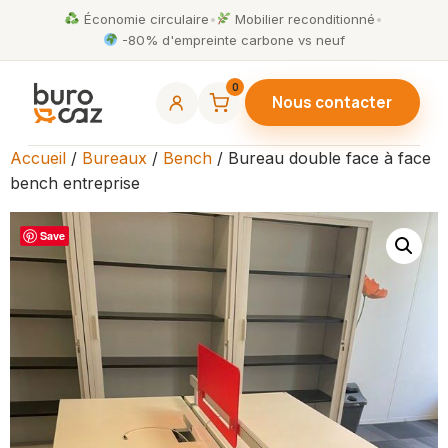
Économie circulaire
•
Mobilier reconditionné
•
-80% d'empreinte carbone vs neuf
0
Nous contacter
Accueil
/
Bureaux
/
Bench
/ Bureau double face à face
bench entreprise
Save