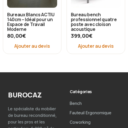
Bureaux Blancs ACTIU
Bureau bench
140cm – Idéal pour un
professionnel quatre
Espace de Travail
poste avec cloison
Moderne
acoustique
80,00
€
399,00
€
Ajouter au devis
Ajouter au devis
Catégories
BUROCAZ
Bench
Le spécialiste du mobilier
Fauteuil Ergonomique
de bureau reconditionné,
pour les pros et les
Coworking