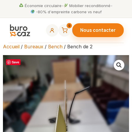
Économie circulaire
•
Mobilier reconditionné
•
-80% d'empreinte carbone vs neuf
0
Nous contacter
Accueil
/
Bureaux
/
Bench
/ Bench de 2
Save