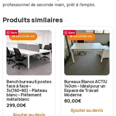
professionnel de seconde main, prêt à l’emploi.
Produits similaires
Save
Save
♻ Seconde vie
♻ Seconde vie
Bench bureau 6 postes
Bureaux Blancs ACTIU
face à face –
140cm – Idéal pour un
3x(160×80) – Plateau
Espace de Travail
blanc – Piétement
Moderne
métal blanc
80,00
€
299,00
€
Ajouter au devis
Ajouter au devis