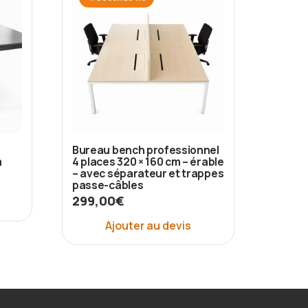
Bureau bench professionnel
m
4 places 320 × 160 cm – érable
– avec séparateur et trappes
passe-câbles
299,00
€
Ajouter au devis