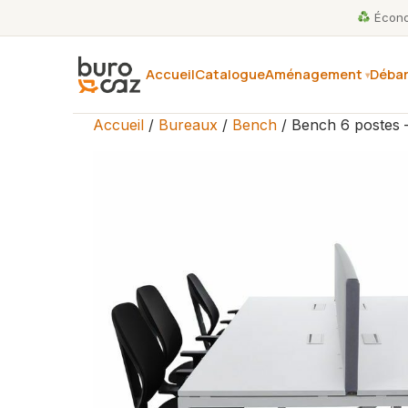
Économ
Accueil
Catalogue
Aménagement
Débar
Accueil
/
Bureaux
/
Bench
/ Bench 6 postes 