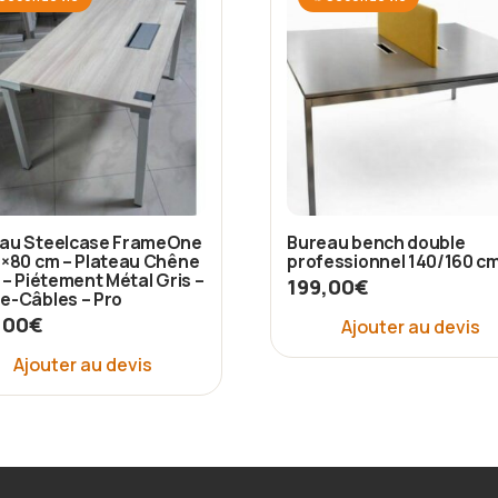
au Steelcase FrameOne
Bureau bench double
0×80 cm – Plateau Chêne
professionnel 140/160 c
r – Piétement Métal Gris –
199,00
€
e-Câbles – Pro
,00
€
Ajouter au devis
Ajouter au devis