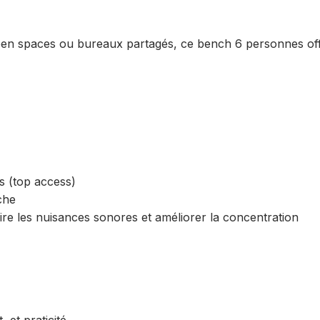
en spaces ou bureaux partagés, ce bench 6 personnes offr
s (top access)
che
ire les nuisances sonores et améliorer la concentration
et praticité.