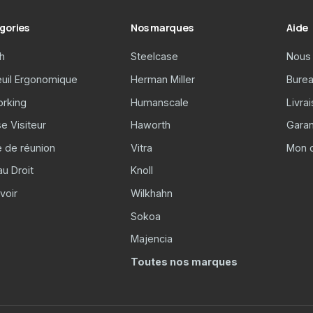
gories
Nos marques
Aide
h
Steelcase
Nous 
euil Ergonomique
Herman Miller
Burea
rking
Humanscale
Livra
e Visiteur
Haworth
Garan
e de réunion
Vitra
Mon 
u Droit
Knoll
voir
Wilkhahn
Sokoa
Majencia
Toutes nos marques