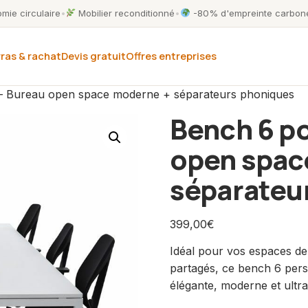
ie circulaire
•
Mobilier reconditionné
•
-80% d'empreinte carbone
ras & rachat
Devis gratuit
Offres entreprises
– Bureau open space moderne + séparateurs phoniques
Bench 6 po
open spac
séparateu
399,00
€
Idéal pour vos espaces d
partagés, ce bench 6 pers
élégante, moderne et ultra