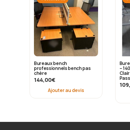
Bureaux bench
Bure
professionnels bench pas
– 14
chère
Clai
Pass
144,00
€
109
Ajouter au devis