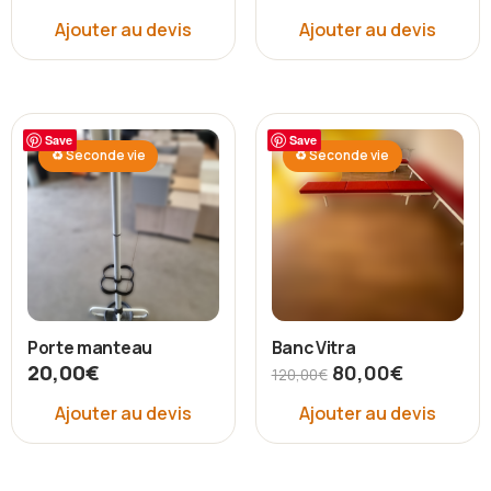
Ajouter au devis
Ajouter au devis
Save
Save
♻ Seconde vie
♻ Seconde vie
Porte manteau
Banc Vitra
20,00
€
80,00
€
120,00
€
Ajouter au devis
Ajouter au devis