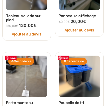
Tableau velleda sur
Panneau d’affichage
pied
20,00
€
40,00
€
120,00
€
180,00
€
Ajouter au devis
Ajouter au devis
Save
Save
♻ Seconde vie
♻ Seconde vie
Porte manteau
Poubelle de tri