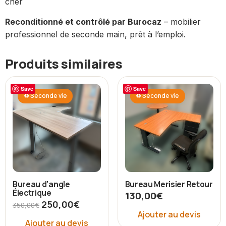
cher
Reconditionné et contrôlé par Burocaz
– mobilier
professionnel de seconde main, prêt à l’emploi.
Produits similaires
Save
Save
♻ Seconde vie
♻ Seconde vie
Bureau d’angle
Bureau Merisier Retour
Électrique
130,00
€
250,00
€
350,00
€
Ajouter au devis
Ajouter au devis