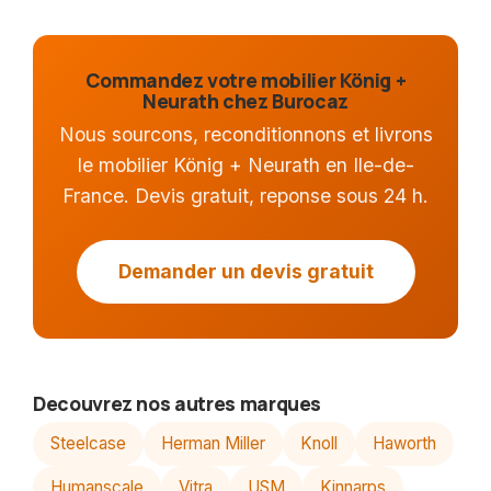
Commandez votre mobilier König +
Neurath chez Burocaz
Nous sourcons, reconditionnons et livrons
le mobilier König + Neurath en Ile-de-
France. Devis gratuit, reponse sous 24 h.
Demander un devis gratuit
Decouvrez nos autres marques
Steelcase
Herman Miller
Knoll
Haworth
Humanscale
Vitra
USM
Kinnarps