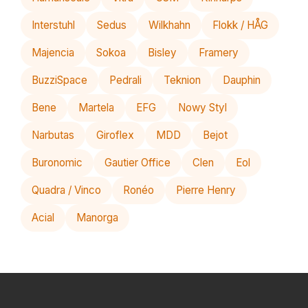
Interstuhl
Sedus
Wilkhahn
Flokk / HÅG
Majencia
Sokoa
Bisley
Framery
BuzziSpace
Pedrali
Teknion
Dauphin
Bene
Martela
EFG
Nowy Styl
Narbutas
Giroflex
MDD
Bejot
Buronomic
Gautier Office
Clen
Eol
Quadra / Vinco
Ronéo
Pierre Henry
Acial
Manorga