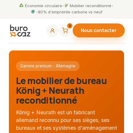
Économie circulaire
•
Mobilier reconditionné
•
-80% d'empreinte carbone vs neuf
0
Nous contacter
Gamme premium - Allemagne
Le mobilier de bureau
König + Neurath
reconditionné
König + Neurath est un fabricant
allemand reconnu pour ses sièges, ses
bureaux et ses systèmes d'aménagement