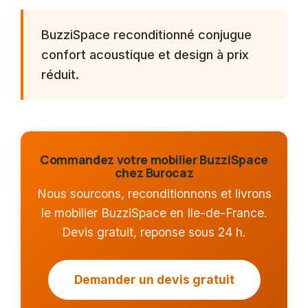
BuzziSpace reconditionné conjugue
confort acoustique et design à prix
réduit.
Commandez votre mobilier BuzziSpace
chez Burocaz
Nous sourcons, reconditionnons et livrons
le mobilier BuzziSpace en Ile-de-France.
Devis gratuit, reponse sous 24 h.
Demander un devis gratuit