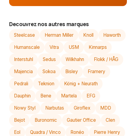
Decouvrez nos autres marques
Steelcase
Herman Miller
Knoll
Haworth
Humanscale
Vitra
USM
Kinnarps
Interstuhl
Sedus
Wilkhahn
Flokk / HÅG
Majencia
Sokoa
Bisley
Framery
Pedrali
Teknion
König + Neurath
Dauphin
Bene
Martela
EFG
Nowy Styl
Narbutas
Giroflex
MDD
Bejot
Buronomic
Gautier Office
Clen
Eol
Quadra / Vinco
Ronéo
Pierre Henry