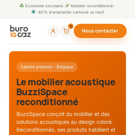
Économie circulaire
•
Mobilier reconditionné
•
-80% d'empreinte carbone vs neuf
0
Nous contacter
Gamme premium - Belgique
Le mobilier acoustique
BuzziSpace
reconditionné
BuzziSpace conçoit du mobilier et des
solutions acoustiques au design coloré.
Reconditionnés, ses produits habillent et